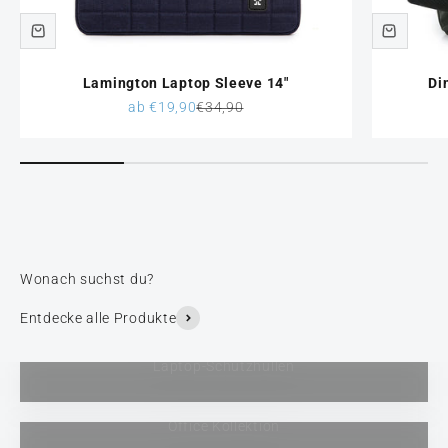
Lamington Laptop Sleeve 14"
Di
Angebot
Regulärer Preis
ab €19,90
€34,90
Entdecke alle Produkte
Laptop-Schutzhüllen
Office Kollektion