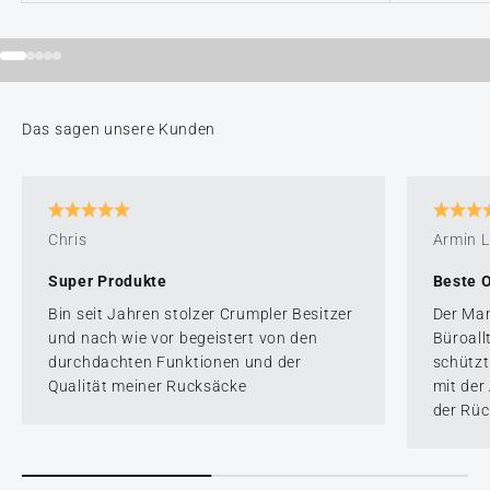
Creator's Road Mentor Backpack
Gehe zu Element 1
Gehe zu Element 2
Gehe zu Element 3
Gehe zu Element 4
Gehe zu Element 5
Chris
Armin L
Super Produkte
Beste 
Bin seit Jahren stolzer Crumpler Besitzer
Der Man
und nach wie vor begeistert von den
Büroallt
durchdachten Funktionen und der
schützt
Qualität meiner Rucksäcke
mit der
der Rüc